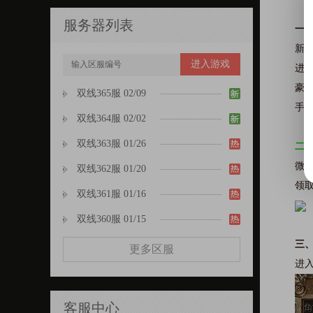
服务器列表
一
新手
进入游戏
进阶
豪华
双线365服 02/09
手机
双线364服 02/02
双线363服 01/26
二
微信
双线362服 01/20
领取
双线361服 01/16
双线360服 01/15
三
更多区服
进入
客服中心