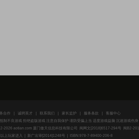
务合作
|
诚聘英才
|
联系我们
|
家长监护
|
服务条款
|
客服中心
抵制不良游戏 拒绝盗版游戏 注意自我保护 谨防受骗上当 适度游戏益脑 沉迷游戏伤身
2-
2026 aotian.com 厦门傲天信息科技有限公司 闽网文[2018]6517-294号 闽B2-201
玩家进入 | 新广出审[2014]1248号 | ISBN:978-7-89400-206-8